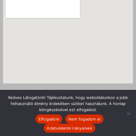
Nyitvatartás
Kedves Látogatónk! Tájékoztatunk, hogy weboldalunkon a jobb
Adatvédelmi tájékoztató
felhasználói élmény érdekében sütiket használunk. A honlap
böngészésével ezt elfogadod.
Kapcsolat
Impresszum
Elfogadom
Nem fogadom el
Adatvédelmi irányelvek