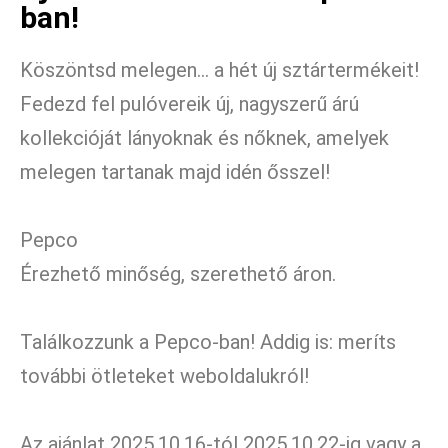
ban!
Köszöntsd melegen… a hét új sztártermékeit!
Fedezd fel pulóvereik új, nagyszerű árú
kollekcióját lányoknak és nőknek, amelyek
melegen tartanak majd idén ősszel!
Pepco
Érezhető minőség, szerethető áron.
Találkozzunk a Pepco-ban! Addig is: meríts
további ötleteket weboldalukról!
Az ajánlat 2025.10.16-tól 2025.10.22-ig vagy a