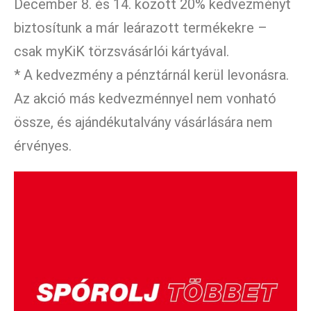
December 8. és 14. között 20% kedvezményt
biztosítunk a már leárazott termékekre –
csak myKiK törzsvásárlói kártyával.
* A kedvezmény a pénztárnál kerül levonásra.
Az akció más kedvezménnyel nem vonható
össze, és ajándékutalvány vásárlására nem
érvényes.