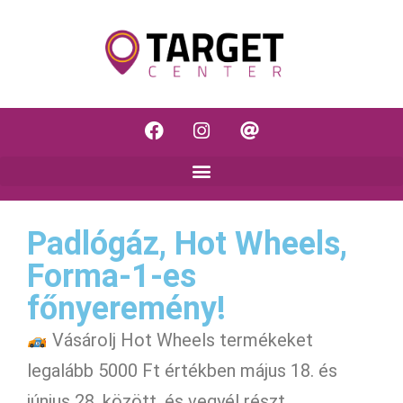
Padlógáz, Hot Wheels,
Forma-1-es
főnyeremény!
Vásárolj Hot Wheels termékeket
legalább 5000 Ft értékben május 18. és
június 28. között, és vegyél részt