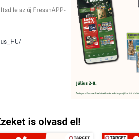
töltsd le az új FressnAPP-
lius_HU/
zeket is olvasd el!