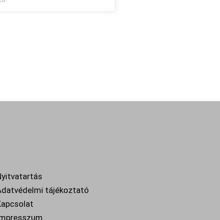
26
yitvatartás
datvédelmi tájékoztató
apcsolat
Impresszum