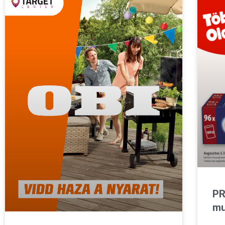
PR
mu