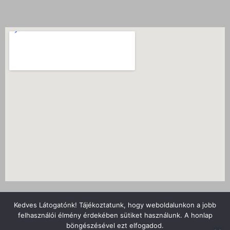
Nyitvatartás
Kedves Látogatónk! Tájékoztatunk, hogy weboldalunkon a jobb
Adatvédelmi tájékoztató
felhasználói élmény érdekében sütiket használunk. A honlap
böngészésével ezt elfogadod.
Kapcsolat