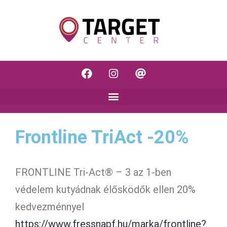
Frontline TriAct -20%
FRONTLINE Tri-Act® – 3 az 1-ben
védelem kutyádnak élősködők ellen 20%
kedvezménnyel
https://www.fressnapf.hu/marka/frontline?