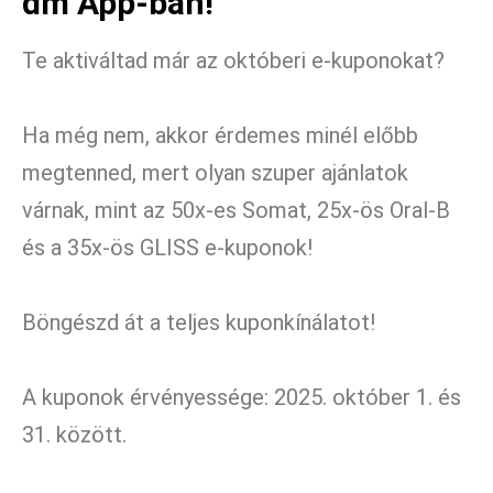
dm App-ban!
Te aktiváltad már az októberi e-kuponokat?
Ha még nem, akkor érdemes minél előbb
megtenned, mert olyan szuper ajánlatok
várnak, mint az 50x-es Somat, 25x-ös Oral-B
és a 35x-ös GLISS e-kuponok!
Böngészd át a teljes kuponkínálatot!
A kuponok érvényessége: 2025. október 1. és
31. között.