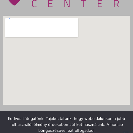
Nyitvatartás
Kedves Látogatónk! Tájékoztatunk, hogy weboldalunkon a jobb
Adatvédelmi tájékoztató
felhasználói élmény érdekében sütiket használunk. A honlap
böngészésével ezt elfogadod.
Kapcsolat