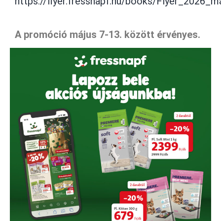
https://flyer.fressnapf.hu/books/Flyer_2026_
A promóció május 7-13. között érvényes.