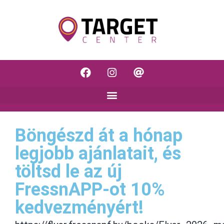
Böngészd át a hónap
legjobb ajánlatait, és
töltsd le az új
FressnAPP-ot 10%
kedvezményért!