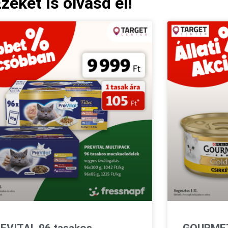
zeket is olvasd el!
EVITAL 96 tasakos
GOURMET