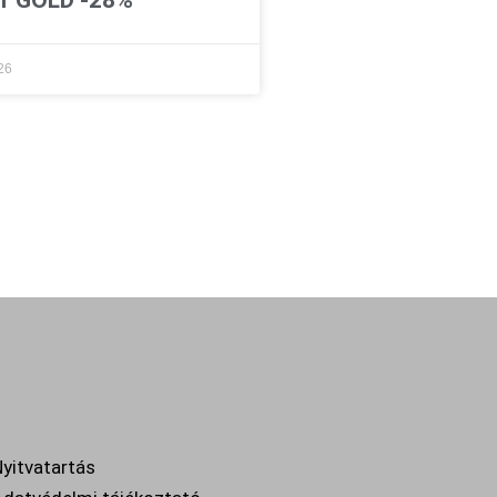
26
yitvatartás