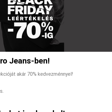
tro Jeans-ben!
lekcióját akár 70% kedvezménnyel!
s.