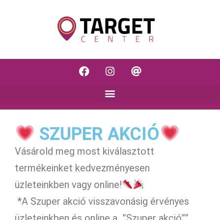
SZUPER AKCIÓ
Vásárold meg most kiválasztott
termékeinket kedvezményesen
üzleteinkben vagy online!
*A Szuper akció visszavonásig érvényes
üzleteinkben és online a „”Szuper akció””