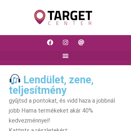
Lendület, zene,
teljesítmény
gyűjtsd a pontokat, és vidd haza a jobbnál
jobb Hama termékeket akár 40%
kedvezménnyel!
Kattints a részletekért: