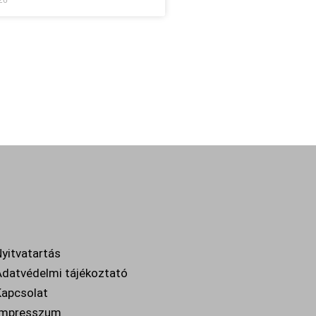
26
yitvatartás
datvédelmi tájékoztató
apcsolat
Impresszum