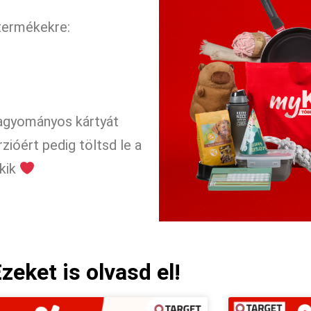
termékekre:
hagyományos kártyát
rzióért pedig töltsd le a
ykik
zeket is olvasd el!