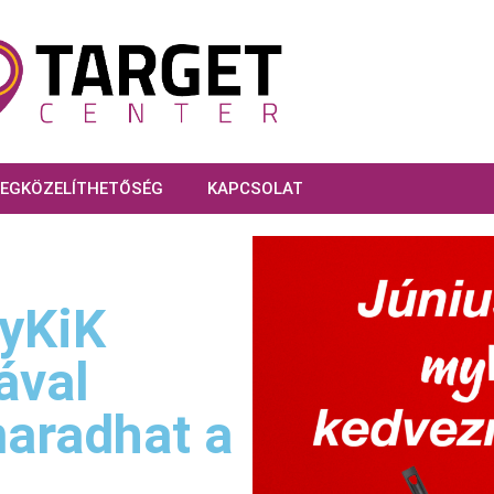
EGKÖZELÍTHETŐSÉG
KAPCSOLAT
yKiK
ával
maradhat a