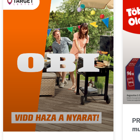
PR
mu