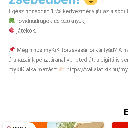
Egész hónapban 15% kedvezmény jár az alábbi 
rövidnadrágok és szoknyák,
játékok.
Még nincs myKiK törzsvásárlói kártyád? A 
áruházaink pénztáránál veheted át, a digitális ve
myKiK alkalmazást:
https://vallalat.kik.hu/m
E