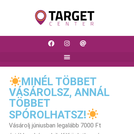
MINÉL TÖBBET
VÁSÁROLSZ, ANNÁL
TÖBBET
SPÓROLHATSZ!
Vásárolj júniusban legalább 7000 Ft