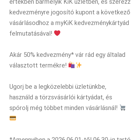
értékben bármelyik KiK üzletben, és szerezz
kedvezményre jogosító kupont a következő
vásárlásodhoz a myKiK kedvezménykártyád
felmutatásával!
Akár 50% kedvezmény* vár rád egy általad
választott termékre!
Ugorj be a legközelebbi üzletünkbe,
használd a törzsvásárlói kártyádat, és
spórolj még többet minden vásárlásnál!
*Amennyiben a 2026.06.01-től 06.30-ig tartó